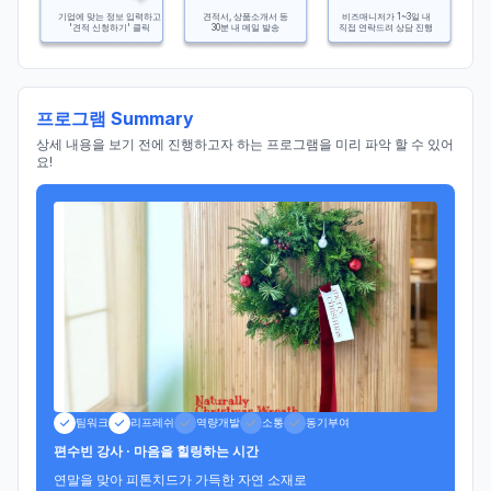
기업에 맞는 정보 입력하고
견적서, 상품소개서 등
비즈매니저가 1~3일 내
'견적 신청하기' 클릭
30분 내 메일 발송
직접 연락드려 상담 진행
프로그램 Summary
상세 내용을 보기 전에 진행하고자 하는 프로그램을 미리 파악 할 수 있어
요!
팀워크
리프레쉬
역량개발
소통
동기부여
편수빈 강사 · 마음을 힐링하는 시간
연말을 맞아 피톤치드가 가득한 자연 소재로 
