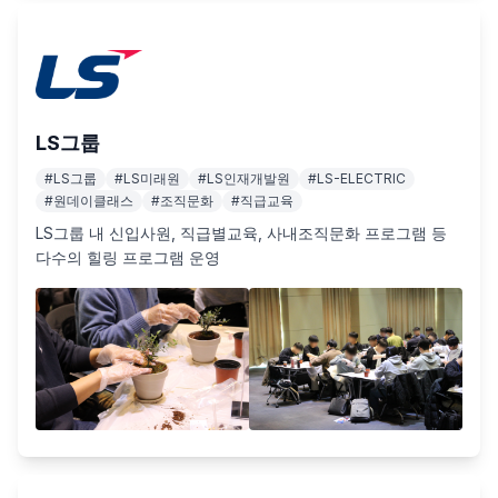
LS그룹
#
LS그룹
#
LS미래원
#
LS인재개발원
#
LS-ELECTRIC
#
원데이클래스
#
조직문화
#
직급교육
LS그룹 내 신입사원, 직급별교육, 사내조직문화 프로그램 등 
다수의 힐링 프로그램 운영