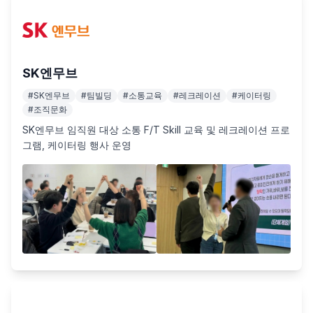
SK엔무브
#
SK엔무브
#
팀빌딩
#
소통교육
#
레크레이션
#
케이터링
#
조직문화
SK엔무브 임직원 대상 소통 F/T Skill 교육 및 레크레이션 프로
그램, 케이터링 행사 운영