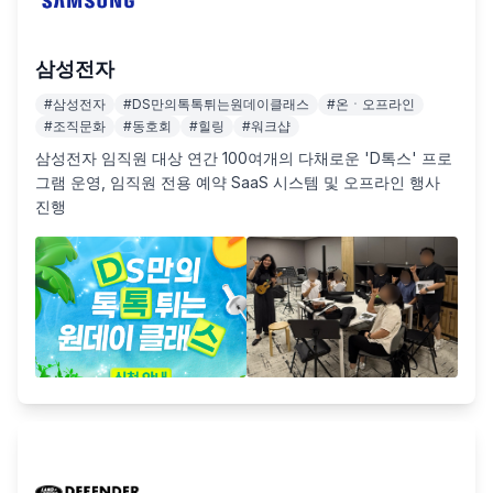
삼성전자
#
삼성전자
#
DS만의톡톡튀는원데이클래스
#
온ㆍ오프라인
#
조직문화
#
동호회
#
힐링
#
워크샵
삼성전자 임직원 대상 연간 100여개의 다채로운 'D톡스' 프로
그램 운영, 임직원 전용 예약 SaaS 시스템 및 오프라인 행사 
진행