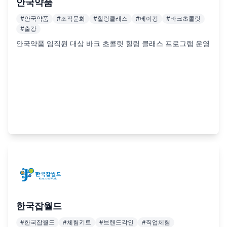
안국약품
#
안국약품
#
조직문화
#
힐링클래스
#
베이킹
#
바크초콜릿
#
출강
안국약품 임직원 대상 바크 초콜릿 힐링 클래스 프로그램 운영
한국잡월드
#
한국잡월드
#
체험키트
#
브랜드각인
#
직업체험