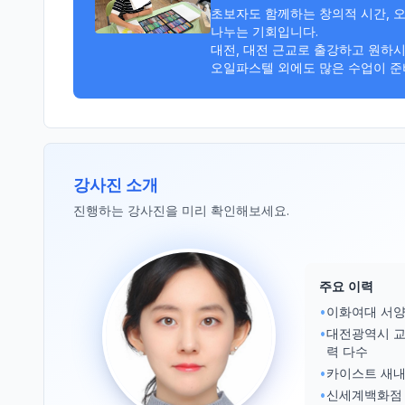
초보자도 함께하는 창의적 시간, 
나누는 기회입니다.

대전, 대전 근교로 출강하고 원하시
오일파스텔 외에도 많은 수업이 준
강사진 소개
진행하는 강사진을 미리 확인해보세요.
주요 이력
•
이화여대 서양
•
대전광역시 교육
력 다수
•
카이스트 새
•
신세계백화점 