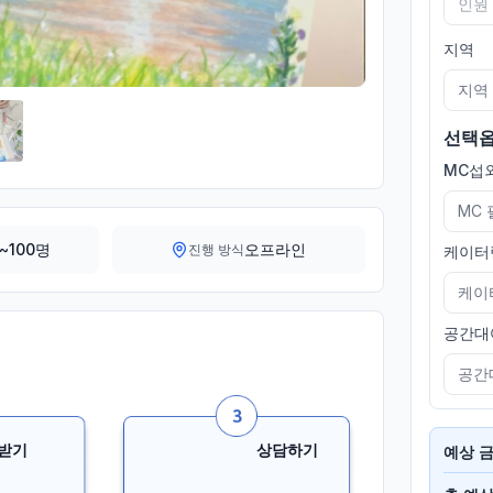
지역
지역
선택
MC섭외
MC
~100명
오프라인
진행 방식
케이터
케이
공간대
공간
받기
상담하기
예상 