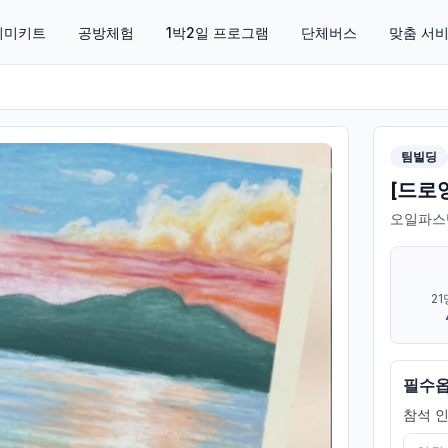
 취미키트
공방체험
1박2일 프로그램
단체버스
맞춤 서
팀빌딩
[드로
오일파스
21
필수
참석 인