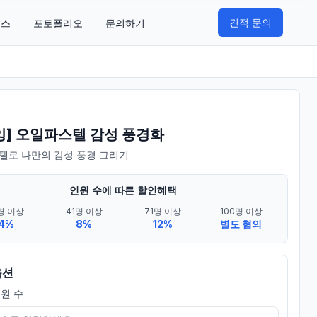
견적 문의
비스
포토폴리오
문의하기
잉] 오일파스텔 감성 풍경화
텔로 나만의 감성 풍경 그리기
인원 수에 따른 할인혜택
명 이상
41명 이상
71명 이상
100명 이상
4%
8%
12%
별도 협의
옵션
원 수