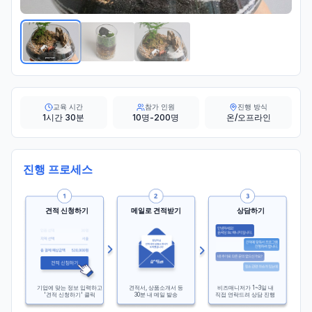
교육 시간
참가 인원
진행 방식
1시간 30분
10명-200명
온/오프라인
진행 프로세스
견적 신청하기
메일로 견적받기
상담하기
기업에 맞는 정보 입력하고
견적서, 상품소개서 등
비즈매니저가 1~3일 내
'견적 신청하기' 클릭
30분 내 메일 발송
직접 연락드려 상담 진행