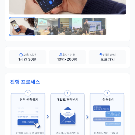
교육 시간
참가 인원
진행 방식
1시간 30분
10명-200명
오프라인
진행 프로세스
견적 신청하기
메일로 견적받기
상담하기
기업에 맞는 정보 입력하고
견적서, 상품소개서 등
비즈매니저가 1~3일 내