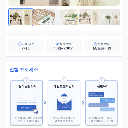
교육 시간
참가 인원
진행 방식
2시간
10명~200명
온/오프라인
진행 프로세스
견적 신청하기
메일로 견적받기
상담하기
기업에 맞는 정보 입력하고
견적서, 상품소개서 등
비즈매니저가 1~3일 내
'견적 신청하기' 클릭
30분 내 메일 발송
직접 연락드려 상담 진행