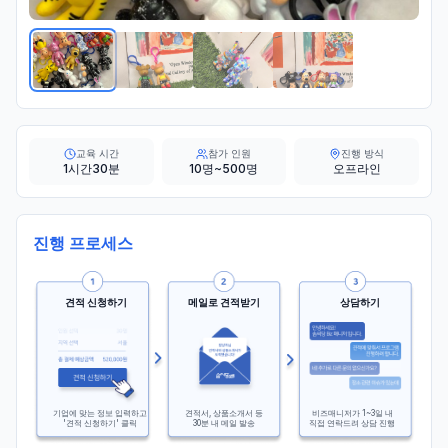
교육 시간
참가 인원
진행 방식
1시간30분
10명~500명
오프라인
진행 프로세스
견적 신청하기
메일로 견적받기
상담하기
기업에 맞는 정보 입력하고
견적서, 상품소개서 등
비즈매니저가 1~3일 내
'견적 신청하기' 클릭
30분 내 메일 발송
직접 연락드려 상담 진행