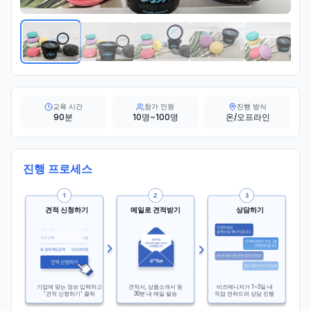
교육 시간
참가 인원
진행 방식
90분
10명~100명
온/오프라인
진행 프로세스
견적 신청하기
메일로 견적받기
상담하기
기업에 맞는 정보 입력하고
견적서, 상품소개서 등
비즈매니저가 1~3일 내
'견적 신청하기' 클릭
30분 내 메일 발송
직접 연락드려 상담 진행