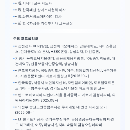
•
• 現 시니어 교육 지도자
•
• 現 한국패션 샵마스터협회 이사
•
• 現 화인서비스아카데미 강사
•
• 前 한국화장품 의정부지사 교육실장
주요 포트폴리오
•
• 삼성전자 VD개발팀, 삼성바이오에피스, 강원대학교, 나이스홀딩
스, 현대글로비스 본사, HSBC은행, 삼성화재, 대신증권,
•
의왕시 육아교육지원센터, 금융권채용박람회, 국립중앙박물관, 대
전대덕구, 신용보증재단중앙회, 성남시청
•
• 근로복지공단, 국립중앙도서관, 여주, 의왕일자리센터, LH주거복
지, 서초동문화센터 아로마 힐링교육(2025.19~ )
•
• 안국약품, 서울시 노인복지센터, 모멘텀헤어라인, 도쿄일렉트론
코리아, 국방부수사관, 경기도교육지원청 아로마 힐링 교육
•
• 랜드로버코리아 디펜더, 서울 용마중학교 아로마 감정테라피, 의
왕육아지원센터(2025.08~)
•
• 의정부 송산노인종합복지관 무지개빛 내 인생 자서전 쓰기
(2025.09~ )
•
• LH한국토지공사, 경기북부꿈마루, 금융권공동채용박람회 마인
드 리프레쉬, 여주, 하남시 일자리 박람회 감정오일테라피