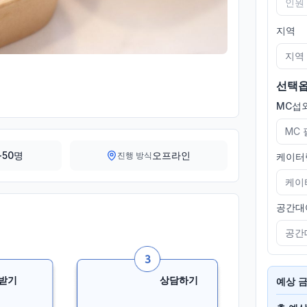
지역
지역
선택
MC섭외
MC
-50명
오프라인
진행 방식
케이터
케이
공간대
공간
받기
상담하기
예상 