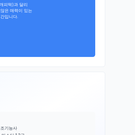
개피떡)과 달리

않은 매력이 있는

간입니다.

제조기능사