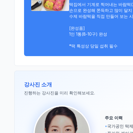
떡집에서 기계로 찍어내는 바람떡(
손으로 완성해 쫀득하고 많이 달지 
수제 바람떡을 직접 만들어 보는 시
[완성품]

1인 1통(8-10구) 완성

*떡 특성상 당일 섭취 필수
강사진 소개
진행하는 강사진을 미리 확인해보세요.
주요 이력
•
국가공인 떡