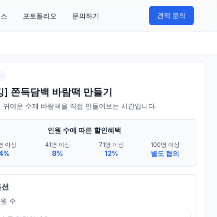
견적 문의
비스
포토폴리오
문의하기
쉬
킹] 쫀득담백 바람떡 만들기
 귀여운 수제 바람떡을 직접 만들어보는 시간입니다.
인원 수에 따른 할인혜택
명 이상
41명 이상
71명 이상
100명 이상
4%
8%
12%
별도 협의
옵션
원 수