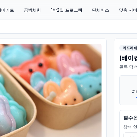
 취미키트
공방체험
1박2일 프로그램
단체버스
맞춤 서
리프레
[베이
쫀득 담백
21
필수
참석 인