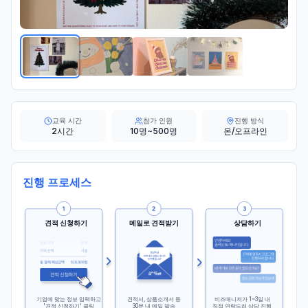
교육 시간
참가 인원
진행 방식
2시간
10명~500명
온/오프라인
진행 프로세스
견적 신청하기
메일로 견적받기
상담하기
기업에 맞는 정보 입력하고
견적서, 상품소개서 등
비즈매니저가 1~3일 내
'견적 신청하기' 클릭
30분 내 메일 발송
직접 연락드려 상담 진행