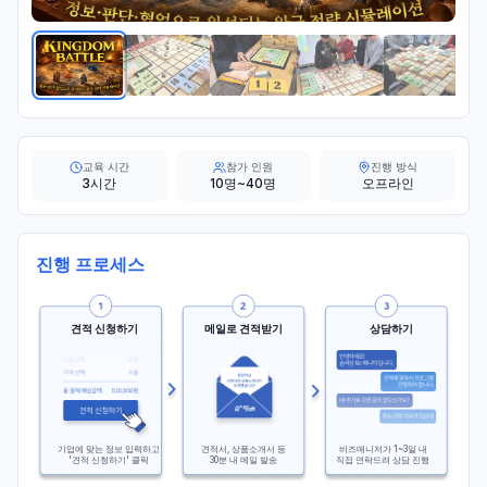
교육 시간
참가 인원
진행 방식
3시간
10명~40명
오프라인
진행 프로세스
견적 신청하기
메일로 견적받기
상담하기
기업에 맞는 정보 입력하고
견적서, 상품소개서 등
비즈매니저가 1~3일 내
'견적 신청하기' 클릭
30분 내 메일 발송
직접 연락드려 상담 진행