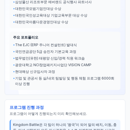
•
삼성물산 리조트부문 에버랜드 공식행사 파트너사
•
대한민국모범기업인대상 수상
•
대한민국인성교육대상 기업교육부문 대상 수상
•
대한민국아름다운경영인대상 수상
주요 포트폴리오
•
The EJC (ERP 주니어 컨설턴트) 발대식
•
국민연금공단 5급 승진자 기본교육 과정
•
법무법인(유한) 태평양 신입​/경력 직원 워크숍
•
광운대학교 NCI창업패키지사업단 VISION CAMP
•
현대해상 신규입사자 과정
•
기업 및 관공서 등 실/내외 팀빌딩 및 행동 체험 프로그램 6000회
이상 진행
프로그램 진행 과정
프로그램이 어떻게 진행되는지 미리 확인해보세요.
Kingdom Battle은 각 팀이 하나의 ‘왕국’이 되어 말의 배치, 이동, 충