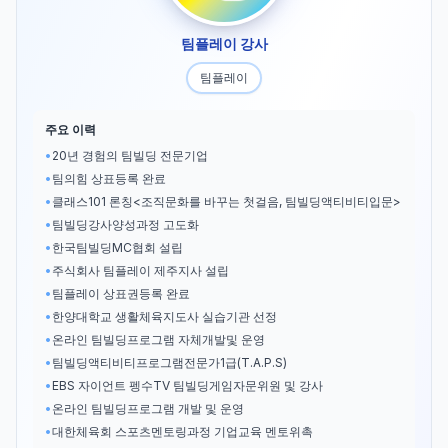
팀플레이 강사
팀플레이
주요 이력
•
20년 경험의 팀빌딩 전문기업
•
팀의힘 상표등록 완료
•
클래스101 론칭<조직문화를 바꾸는 첫걸음, 팀빌딩액티비티입문>
•
팀빌딩강사양성과정 고도화
•
한국팀빌딩MC협회 설립
•
주식회사 팀플레이 제주지사 설립
•
팀플레이 상표권등록 완료
•
한양대학교 생활체육지도사 실습기관 선정
•
온라인 팀빌딩프로그램 자체개발및 운영
•
팀빌딩액티비티프로그램전문가1급(T.A.P.S)
•
EBS 자이언트 펭수TV 팀빌딩게임자문위원 및 강사
•
온라인 팀빌딩프로그램 개발 및 운영
•
대한체육회 스포츠멘토링과정 기업교육 멘토위촉