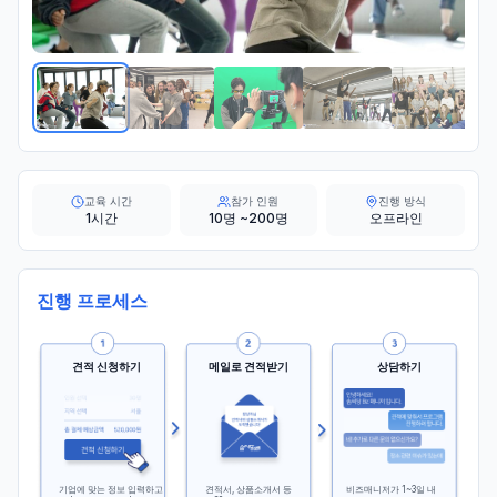
교육 시간
참가 인원
진행 방식
1시간
10명 ~200명
오프라인
진행 프로세스
견적 신청하기
메일로 견적받기
상담하기
기업에 맞는 정보 입력하고
견적서, 상품소개서 등
비즈매니저가 1~3일 내