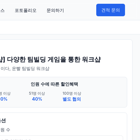
견적 문의
비스
포토폴리오
문의하기
샵] 다양한 팀빌딩 게임을 통한 워크샵
이다, 운빨 팀빌딩 워크샵
인원 수에 따른 할인혜택
명 이상
51명 이상
100명 이상
20%
40%
별도 협의
옵션
원 수