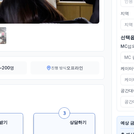
지역
지역
선택
MC섭외
MC
~200명
오프라인
진행 방식
케이터
케이
공간대
공간
받기
상담하기
예상 