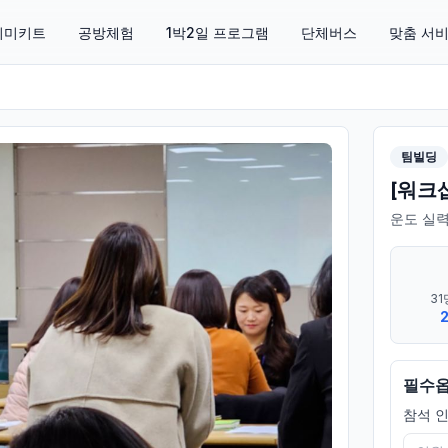
 취미키트
공방체험
1박2일 프로그램
단체버스
맞춤 서
팀빌딩
[워크
운도 실력
31
필수
참석 인