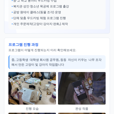
•
중·고 학교 동아리 우드카빙 수업
•
복지관 성인·청소년 목공예 프로그램 출강
•
공방 원데이 클래스(동물 조각) 운영
•
단체 맞춤 우드카빙 체험 프로그램 진행
•
개인 주문제작(고양이·강아지·판화,) 제작
프로그램 진행 과정
프로그램이 어떻게 진행되는지 미리 확인해보세요.
중, 고등학생  대학생 회사원 공무원, 등등  자신이 키우는  나무 조각
해서 만든 고양이 및 강아지 작업합니다 
진행 모습
완성 작품