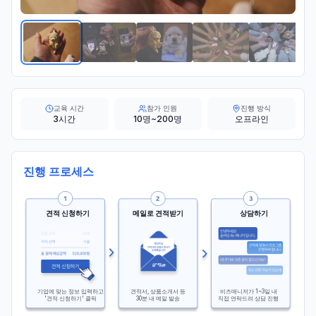
교육 시간
참가 인원
진행 방식
3시간
10명~200명
오프라인
진행 프로세스
견적 신청하기
메일로 견적받기
상담하기
기업에 맞는 정보 입력하고
견적서, 상품소개서 등
비즈매니저가 1~3일 내
'견적 신청하기' 클릭
30분 내 메일 발송
직접 연락드려 상담 진행