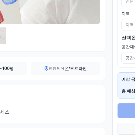
지역
지역
선택
공간대
공간
~100명
온/오프라인
진행 방식
예상 
상
~3
 정보
총 예상
고
상
기' 클
메
 신청
기
하기