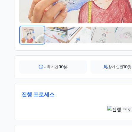
90분
10명
교육 시간
참가 인원
견적서, 
비즈매니저가 1
기업에 맞는
품소개서
일 내
입력하
등
진행 프로세스
직접 연락드려 
'견적 신청하
30분 내 
담 진행
일 발송
릭
상담하기
메일로
견적
견적받