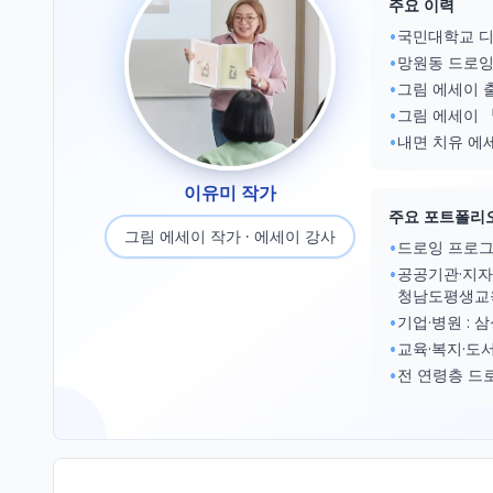
주요 이력
•
국민대학교 
•
망원동 드로잉
•
그림 에세이 
•
그림 에세이 
•
내면 치유 에
이유미 작가
주요 포트폴리
그림 에세이 작가 · 에세이 강사
•
드로잉 프로그램
•
공공기관·지자
청남도평생교
•
기업·병원 : 
•
교육·복지·도
•
전 연령층 드로