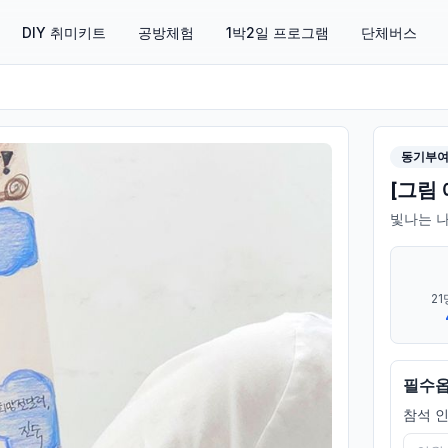
DIY 취미키트
공방체험
1박2일 프로그램
단체버스
동기부
[그림
빛나는 
21
필수
참석 인