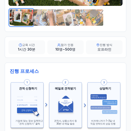
교육 시간
참가 인원
진행 방식
1시간 30분
10명~500명
오프라인
진행 프로세스
견적 신청하기
메일로 견적받기
상담하기
기업에 맞는 정보 입력하고
견적서, 상품소개서 등
비즈매니저가 1~3일 내
'견적 신청하기' 클릭
30분 내 메일 발송
직접 연락드려 상담 진행