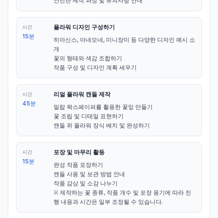
안전한 제작 과정 및 유의사항 안내
플라워 디자인 구성하기
시간
15분
히아신스, 아네모네, 미니장미 등 다양한 디자인 예시 소
개

꽃의 형태와 색감 조합하기

작품 구성 및 디자인 계획 세우기
리얼 플라워 캔들 제작
시간
45분
밀랍 왁스페이퍼를 활용한 꽃잎 만들기

꽃 조립 및 디테일 표현하기

캔들 위 플라워 장식 배치 및 완성하기
포장 및 마무리 활동
시간
15분
완성 작품 포장하기

캔들 사용 및 보관 방법 안내

작품 감상 및 소감 나누기

※ 제작하는 꽃 종류, 작품 개수 및 포장 용기에 따라 진
행 내용과 시간은 일부 조정될 수 있습니다.