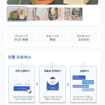
교육 시간
참가 인원
진행 방식
1시간 30분
10명
오프라인
진행 프로세스
견적 신청하기
메일로 견적받기
상담하기
기업에 맞는 정보 입력하고
견적서, 상품소개서 등
비즈매니저가 1~3일 내
'견적 신청하기' 클릭
30분 내 메일 발송
직접 연락드려 상담 진행