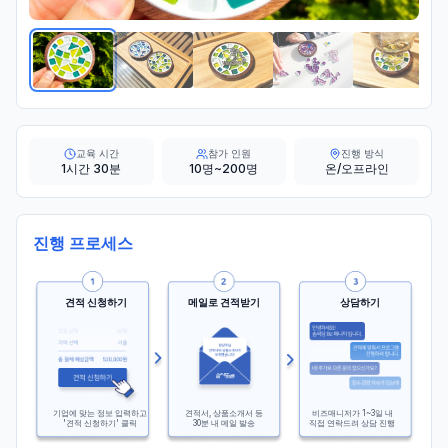
교육 시간
참가 인원
진행 방식
1시간 30분
10명~200명
온/오프라인
진행 프로세스
견적 신청하기
메일로 견적받기
상담하기
기업에 맞는 정보 입력하고
견적서, 상품소개서 등
비즈매니저가 1~3일 내
'견적 신청하기' 클릭
30분 내 메일 발송
직접 연락드려 상담 진행