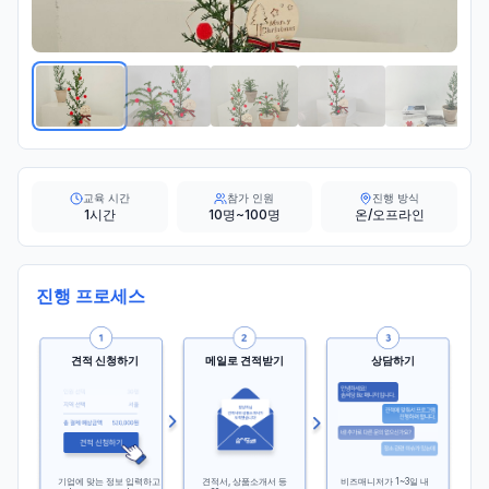
교육 시간
참가 인원
진행 방식
1시간
10명~100명
온/오프라인
진행 프로세스
견적 신청하기
메일로 견적받기
상담하기
기업에 맞는 정보 입력하고
견적서, 상품소개서 등
비즈매니저가 1~3일 내