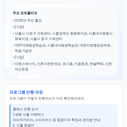
주요 포트폴리오
•
2025년 주요 출강
•
[기관]
•
서울시 서초구 가족센터, 시흥장애인 종합복지관, 시흥대야종합사
회복지관, 서울시 중구 가족센터
•
YDP미래평생학습관, 시흥대야평생학습관, 대한지방행정공제회,
독립기념관
•
[기업]
•
지멘스에너지, 신촌이편한세상, 코스콤, 키움증권, 한솔PNS, 신한
자산운용
프로그램 진행 과정
프로그램이 어떻게 진행되는지 미리 확인해보세요.
클래스 진행 순서

1.생화 식물 이해하기

아라우카리아, 사이프러스 등 침엽수의 특징과 관리법 안내

2. 식물 분갈이
