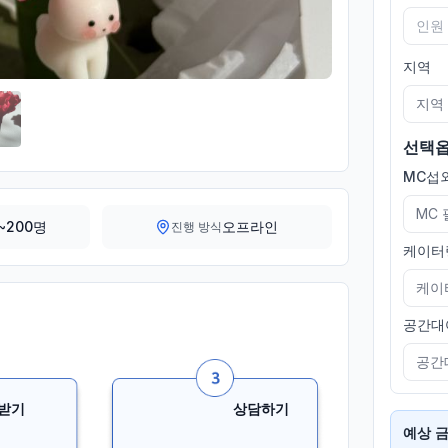
지역
지역
선택
MC섭외
MC
~200명
오프라인
진행 방식
케이터
케이
공간대
공간
받기
상담하기
예상 