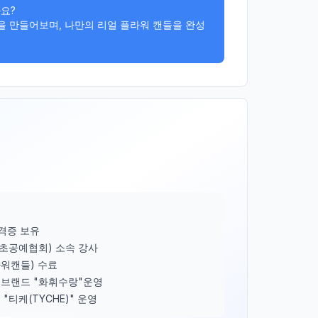
요?

잎을 만들어보며, 나만의 리얼 플라워 캔들을 완성
자격증 보유
양초공예협회) 소속 강사
라워캔들) 수료
브랜드 "화휘수랑"운영
"티케(TYCHE)" 운영