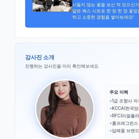
시들지 않는 꽃을 보신 적 있으신가
얇은 왁스 시트로 한 장 한 장 꽃
하고 소중한 경험을 쌓아보세요!
강사진 소개
진행하는 강사진을 미리 확인해보세요.
주요 이력
•
1급 조향사 
•
KCCA(한국
•
RFC(리얼플
•
홈프래그런스 
•
답례품 브랜드 