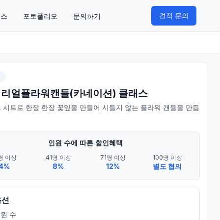
견적 문의
비스
포토폴리오
문의하기
쉬
] 리얼플라워캔들(카네이션) 클래스
 시트로 한장 한장 꽃잎을 만들어 시들지 않는 플라워 캔들을 만듭
인원 수에 따른 할인혜택
명 이상
41명 이상
71명 이상
100명 이상
4%
8%
12%
별도 협의
옵션
원 수