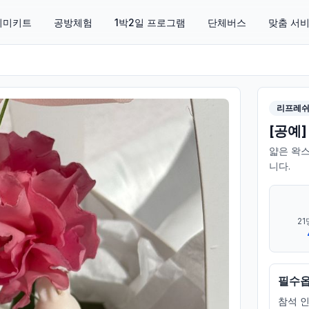
 취미키트
공방체험
1박2일 프로그램
단체버스
맞춤 서
리프레
[공예
얇은 왁스
니다.
21
필수
참석 인