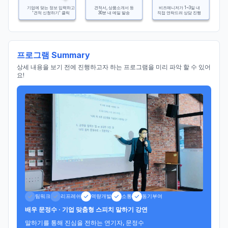
기업에 맞는 정보 입력하고
견적서, 상품소개서 등
비즈매니저가 1~3일 내
'견적 신청하기' 클릭
30분 내 메일 발송
직접 연락드려 상담 진행
프로그램 Summary
상세 내용을 보기 전에 진행하고자 하는 프로그램을 미리 파악 할 수 있어
요!
팀워크
리프레쉬
역량개발
소통
동기부여
배우 문정수 · 기업 맞춤형 스피치 말하기 강연
말하기를 통해 진심을 전하는 연기자, 문정수
