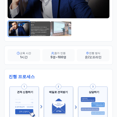
교육 시간
참가 인원
진행 방식
1시간
5명~100명
온/오프라인
진행 프로세스
견적 신청하기
메일로 견적받기
상담하기