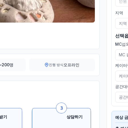
지역
지역
선택
MC섭외
MC
~200명
오프라인
진행 방식
케이터
케이
공간대
공간
받기
상담하기
예상 