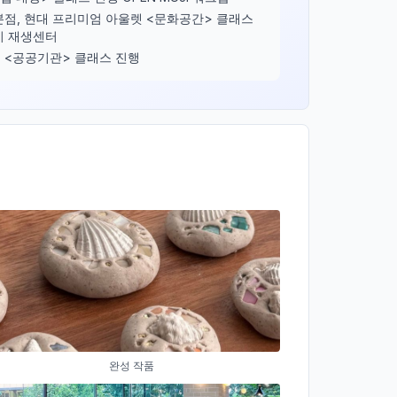
본점, 현대 프리미엄 아울렛 <문화공간> 클래스
시 재생센터
 <공공기관> 클래스 진행
완성 작품