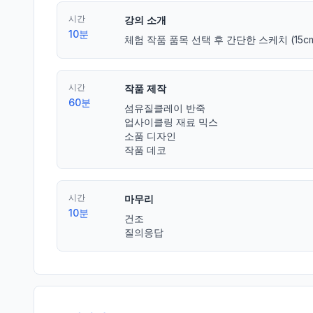
시간
강의 소개
10분
체험 작품 품목 선택 후 간단한 스케치 (15c
시간
작품 제작
60분
섬유질클레이 반죽

업사이클링 재료 믹스

소품 디자인

작품 데코
시간
마무리
10분
건조

질의응답