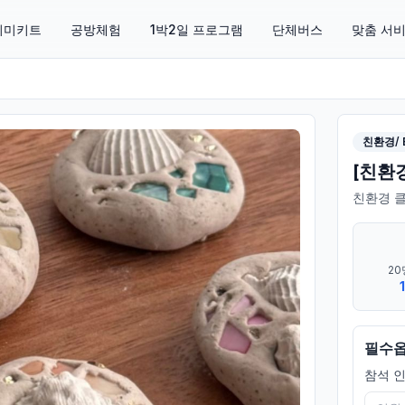
 취미키트
공방체험
1박2일 프로그램
단체버스
맞춤 서
친환경/ 
[친환
친환경 
20
필수
참석 인