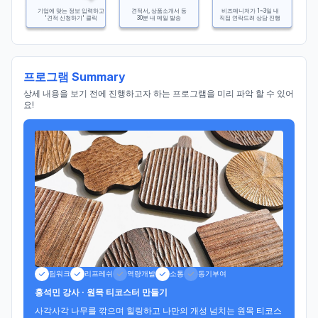
기업에 맞는 정보 입력하고
견적서, 상품소개서 등
비즈매니저가 1~3일 내
'견적 신청하기' 클릭
30분 내 메일 발송
직접 연락드려 상담 진행
프로그램 Summary
상세 내용을 보기 전에 진행하고자 하는 프로그램을 미리 파악 할 수 있어
요!
팀워크
리프레쉬
역량개발
소통
동기부여
홍석민 강사 · 원목 티코스터 만들기
사각사각 나무를 깎으며 힐링하고 나만의 개성 넘치는 원목 티코스