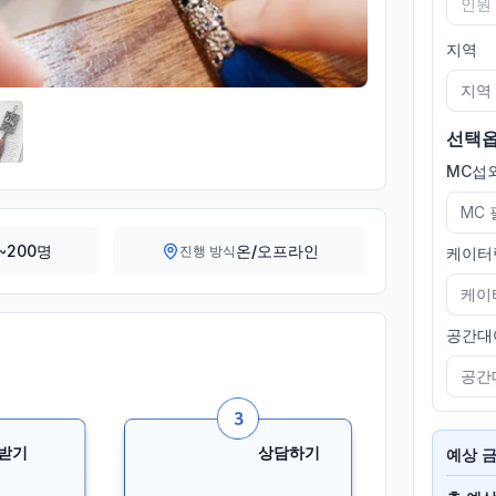
지역
지역
선택
MC섭외
MC
~200명
온/오프라인
진행 방식
케이터
케이
공간대
공간
받기
상담하기
예상 