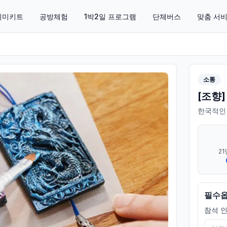
 취미키트
공방체험
1박2일 프로그램
단체버스
맞춤 서
소통
[조향]
한국적인
21
필수
참석 인