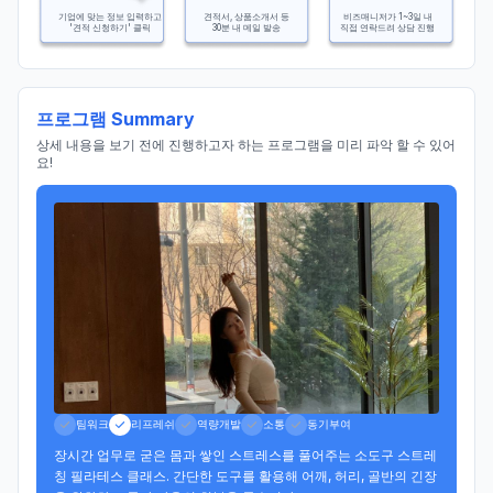
기업에 맞는 정보 입력하고
견적서, 상품소개서 등
비즈매니저가 1~3일 내
'견적 신청하기' 클릭
30분 내 메일 발송
직접 연락드려 상담 진행
프로그램 Summary
상세 내용을 보기 전에 진행하고자 하는 프로그램을 미리 파악 할 수 있어
요!
팀워크
리프레쉬
역량개발
소통
동기부여
장시간 업무로 굳은 몸과 쌓인 스트레스를 풀어주는 소도구 스트레
칭 필라테스 클래스. 간단한 도구를 활용해 어깨, 허리, 골반의 긴장