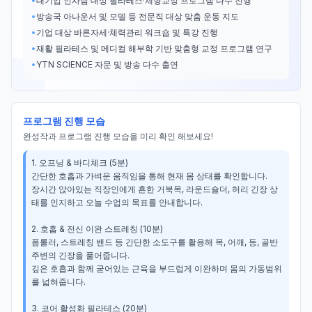
•
대기업 인사팀 대상 필라테스·체형교정 프로그램 다수 진행
•
방송국 아나운서 및 모델 등 전문직 대상 맞춤 운동 지도
•
기업 대상 바른자세·체력관리 워크숍 및 특강 진행
•
재활 필라테스 및 메디컬 해부학 기반 맞춤형 교정 프로그램 연구
•
YTN SCIENCE 자문 및 방송 다수 출연
프로그램 진행 모습
완성작과 프로그램 진행 모습을 미리 확인 해보세요!
1. 오프닝 & 바디체크 (5분)

간단한 호흡과 가벼운 움직임을 통해 현재 몸 상태를 확인합니다.

장시간 앉아있는 직장인에게 흔한 거북목, 라운드숄더, 허리 긴장 상
태를 인지하고 오늘 수업의 목표를 안내합니다.

2. 호흡 & 전신 이완 스트레칭 (10분)

폼롤러, 스트레칭 밴드 등 간단한 소도구를 활용해 목, 어깨, 등, 골반 
주변의 긴장을 풀어줍니다.

깊은 호흡과 함께 굳어있는 근육을 부드럽게 이완하며 몸의 가동범위
를 넓혀줍니다.

3. 코어 활성화 필라테스 (20분)
