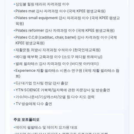
•
싱잉볼 힐링 테라피 자격과정 이수
•
Pilates mat 강사 자격과정 이수 (국제 KPEE 평생교육원)
•
Pilates small equipment 강사 자격과정 이수 (국제 KPEE 평생교
육원)
•
Pilates reformer 강사 자격과정 이수 (국제 KPEE 평생교육원)
•
Pilates C.C.B (cadillac, chair, barrel) 강사 자격과정 이수 (국제
KPEE 평생교육원)
•
재활운동 처방사 자격과정 수석이수 (한국인재교육원)
•
메디컬 해부학 교육과정 이수 (소도구 메디컬 트레이닝)
•
발레 필라테스 강사 자격과정 이수 (바디핏 아카데미)
•
Experience 재활 필라테스 시퀀스 연구원 (국제 재활 필라테스 협
회)
•
CJ 대기업 인사팀 전담 강사 출강
•
YTN SCIENCE 거북목/일자목에 관한 자문강사 및 방송출연
•
가수/아나운서/기상캐스터/모델 등 다수 지도 경력
•
TV 방송매체 다수 출연
주요 포트폴리오
•
데이지 필랕테스 및 데이지 요가원 대표