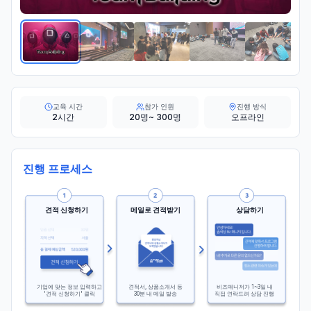
교육 시간
참가 인원
진행 방식
2시간
20명~ 300명
오프라인
진행 프로세스
견적 신청하기
메일로 견적받기
상담하기
기업에 맞는 정보 입력하고
견적서, 상품소개서 등
비즈매니저가 1~3일 내
'견적 신청하기' 클릭
30분 내 메일 발송
직접 연락드려 상담 진행