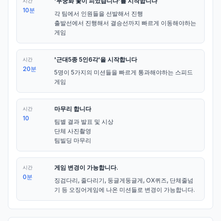
'무궁화 꽃이 피었습니다'를 시작합니다
시간
10분
각 팀에서 인원들을 선발해서 진행 

출발선에서 진행해서 결승선까지 빠르게 이동해야하는 
게임
'근대5종 5인6각'을 시작합니다
시간
20분
5명이 5가지의 미션들을 빠르게 통과해야하는 스피드 
게임
마무리 합니다
시간
10
팀별 결과 발표 및 시상 

단체 사진촬영

팀빌딩 마무리
게임 변경이 가능합니다.
시간
0분
징검다리, 줄다리기, 둥글게둥글게, OX퀴즈, 단체줄넘
기 등 오징어게임에 나온 미션들로 변경이 가능합니다.