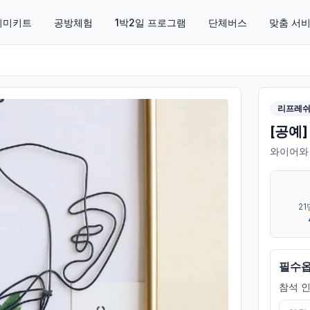
 취미키트
공방체험
1박2일 프로그램
단체버스
맞춤 서
리프레
[공예
와이어와
21
필수
참석 인