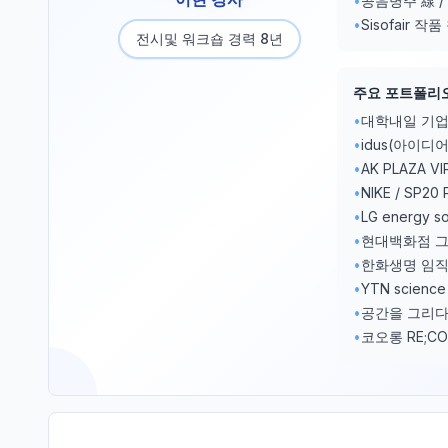
•
공음병주 線 / 
•
Sisofair 작품
전시및 워크숍 경력 8년
주요 포트폴리
•
대학내일 기업
•
idus(아이디
•
AK PLAZA VI
•
NIKE / SP2
•
LG energy s
•
현대백화점 그
•
한화생명 임직
•
YTN scien
•
공간을 그리다,
•
코오롱 RE;CO