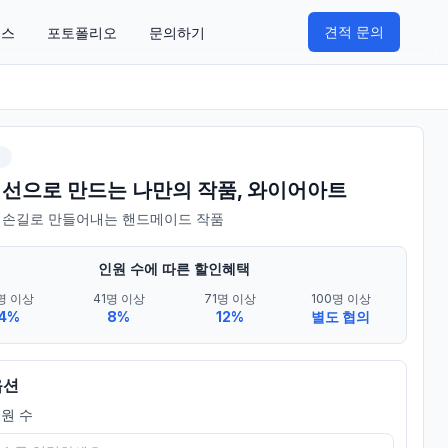
견적 문의
비스
포토폴리오
문의하기
쉬
] 선으로 만드는 나만의 작품, 와이어아트
 손길로 만들어내는 핸드메이드 작품
인원 수에 따른 할인혜택
명 이상
41명 이상
71명 이상
100명 이상
4%
8%
12%
별도 협의
옵션
원 수