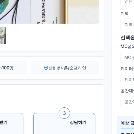
지역
지역
선택
MC섭외
MC
~100명
온/오프라인
진행 방식
케이터
케이
공간대
공간
받기
상담하기
예상 