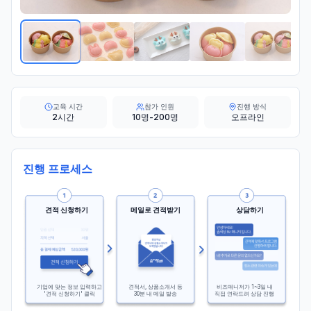
교육 시간
참가 인원
진행 방식
2시간
10명-200명
오프라인
진행 프로세스
견적 신청하기
메일로 견적받기
상담하기
기업에 맞는 정보 입력하고
견적서, 상품소개서 등
비즈매니저가 1~3일 내
'견적 신청하기' 클릭
30분 내 메일 발송
직접 연락드려 상담 진행