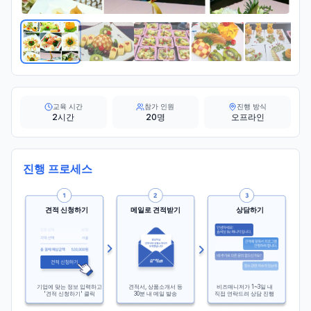
교육 시간
참가 인원
진행 방식
2시간
20명
오프라인
진행 프로세스
견적 신청하기
메일로 견적받기
상담하기
기업에 맞는 정보 입력하고
견적서, 상품소개서 등
비즈매니저가 1~3일 내
'견적 신청하기' 클릭
30분 내 메일 발송
직접 연락드려 상담 진행