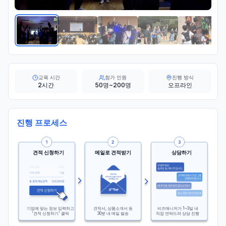
교육 시간
참가 인원
진행 방식
2시간
50명~200명
오프라인
진행 프로세스
견적 신청하기
메일로 견적받기
상담하기
기업에 맞는 정보 입력하고
견적서, 상품소개서 등
비즈매니저가 1~3일 내
'견적 신청하기' 클릭
30분 내 메일 발송
직접 연락드려 상담 진행